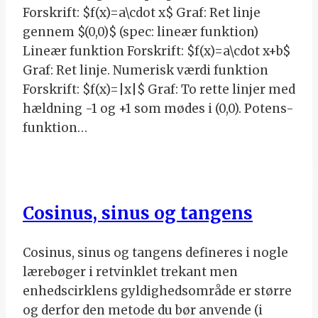
Forskrift: $f(x)=a\cdot x$ Graf: Ret linje
gennem $(0,0)$ (spec: lineær funktion)
Lineær funktion Forskrift: $f(x)=a\cdot x+b$
Graf: Ret linje. Numerisk værdi funktion
Forskrift: $f(x)=|x|$ Graf: To rette linjer med
hældning -1 og +1 som mødes i (0,0). Potens-
funktion…
Cosinus, sinus og tangens
Cosinus, sinus og tangens defineres i nogle
lærebøger i retvinklet trekant men
enhedscirklens gyldighedsområde er større
og derfor den metode du bør anvende (i