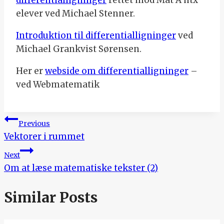
differentialligninger
rettet mod Mat A htx
elever ved Michael Stenner.
Introduktion til differentialligninger
ved
Michael Grankvist Sørensen.
Her er
webside om differentialligninger
–
ved Webmatematik
Indlægsnavigation
Previous
Vektorer i rummet
Next
Om at læse matematiske tekster (2)
Similar Posts