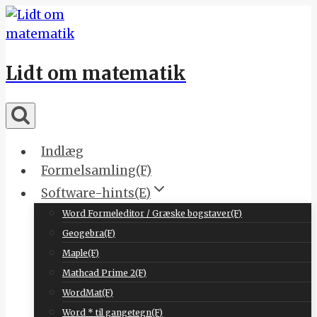
Skip
to
content
Lidt om matematik
Indlæg
Formelsamling(F)
Software-hints(E)
Word Formeleditor / Græske bogstaver(F)
Geogebra(F)
Maple(F)
Mathcad Prime 2(F)
WordMat(F)
Word * til gangetegn(F)