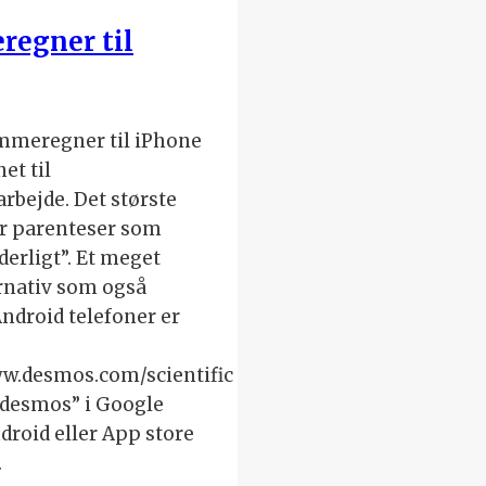
egner til
mmeregner til iPhone
et til
rbejde. Det største
r parenteser som
derligt”. Et meget
rnativ som også
 Android telefoner er
ww.desmos.com/scientific
“desmos” i Google
droid eller App store
.