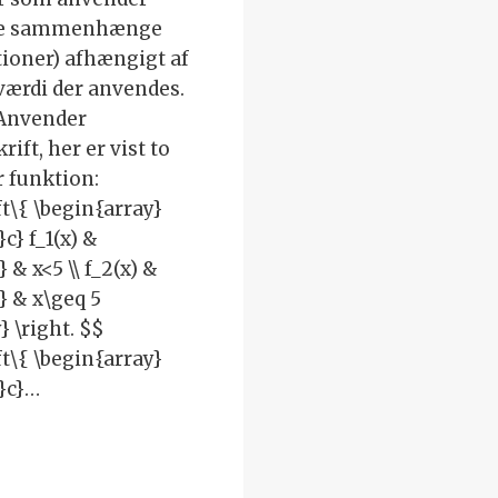
ige sammenhænge
tioner) afhængigt af
værdi der anvendes.
 Anvender
rift, her er vist to
 funktion:
ft\{ \begin{array}
} f_1(x) &
 & x<5 \\ f_2(x) &
} & x\geq 5
} \right. $$
ft\{ \begin{array}
}c}…