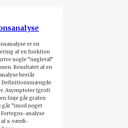
onsanalyse
onsanalyse er en
ering af en funktion
krive nogle “nøgletal”
onen. Resultatet af en
analyse består
f: Definitionsmængde.
r. Asymptoter (groft
ken linje går grafen
x går “imod noget
. Fortegns-analyse
 af x-værdi-