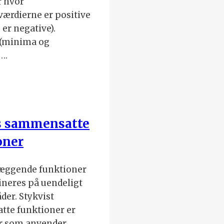
r hvor
værdierne er positive
 er negative).
(minima og
….
s sammensatte
oner
æggende funktioner
neres på uendeligt
er. Stykvist
te funktioner er
r som anvender