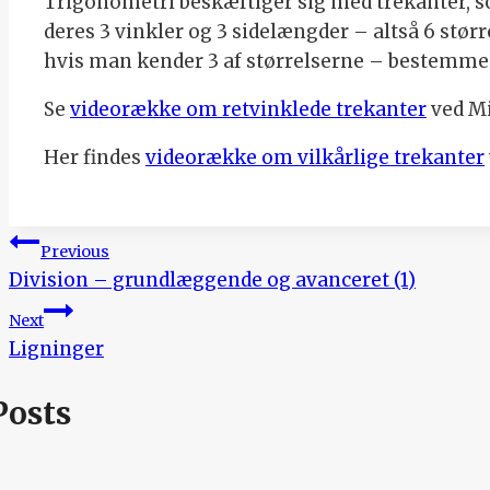
Trigonometri beskæftiger sig med trekanter, 
deres 3 vinkler og 3 sidelængder – altså 6 større
hvis man kender 3 af størrelserne – bestemme 
Se
videorække om retvinklede trekanter
ved Mi
Her findes
videorække om vilkårlige trekanter
Indlægsnavigation
Previous
Division – grundlæggende og avanceret (1)
Next
Ligninger
Posts