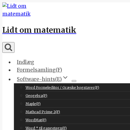
Skip
to
content
Lidt om matematik
Indlæg
Formelsamling(F)
Software-hints(E)
Word Formeleditor / Græske bogstaver(F)
Geogebra(F)
Maple(F)
Mathcad Prime 2(F)
WordMat(F)
Word * til gangetegn(F)