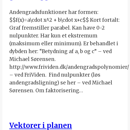
Andengradsfunktioner har formen:
$$f(x)=a\cdot x^2 + b\cdot x+c$$ Kort fortalt:
Graf fremstiller parabel. Kan have 0-2
nulpunkter. Har kun et ekstremum
(maksimum eller minimum). Er behandlet i
dybden her: “Betydning af a, b og c” – ved
Michael Sørensen.
http://www.frividen.dk/andengradspolynomier/
– ved FriViden. Find nulpunkter (løs
andengradsligning) se her – ved Michael
Sørensen. Om faktorisering…
Vektorer i planen