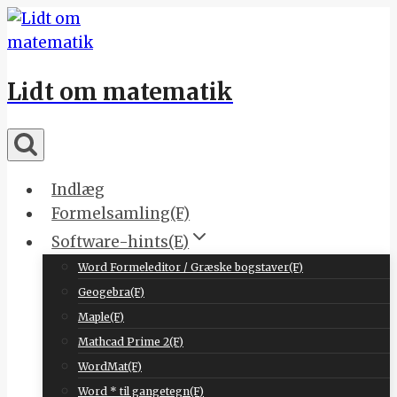
Skip
to
content
Lidt om matematik
Indlæg
Formelsamling(F)
Software-hints(E)
Word Formeleditor / Græske bogstaver(F)
Geogebra(F)
Maple(F)
Mathcad Prime 2(F)
WordMat(F)
Word * til gangetegn(F)