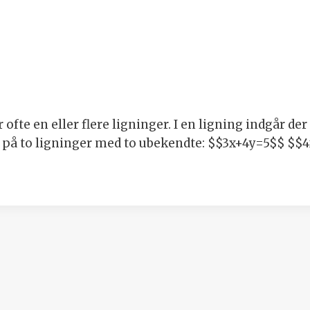
ofte en eller flere ligninger. I en ligning indgår d
l på to ligninger med to ubekendte: $$3x+4y=5$$ $$