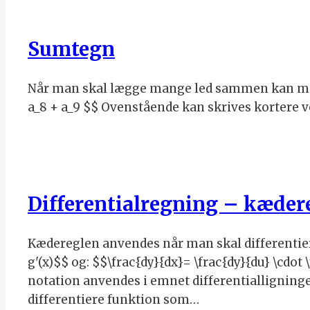
Sumtegn
Når man skal lægge mange led sammen kan man er
a_8 + a_9 $$ Ovenstående kan skrives kortere
Differentialregning – kæder
Kædereglen anvendes når man skal differentiere
g'(x)$$ og: $$\frac{dy}{dx}= \frac{dy}{du} \cdo
notation anvendes i emnet differentialligninge
differentiere funktion som…