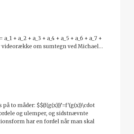
1 + a_2 + a_3 + a_4 + a_5 + a_6 + a_7 +
 er videorække om sumtegn ved Michael…
to måder: $$(f(g(x)))’=f'(g(x))\cdot
 fordele og ulemper, og sidstnævnte
ationsform har en fordel når man skal