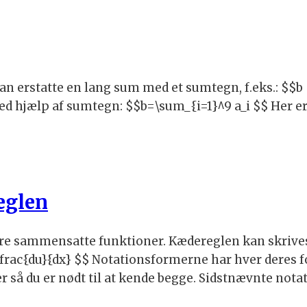
statte en lang sum med et sumtegn, f.eks.: $$b = a_
 ved hjælp af sumtegn: $$b=\sum_{i=1}^9 a_i $$ Her
eglen
 sammensatte funktioner. Kædereglen kan skrives på 
t \frac{du}{dx} $$ Notationsformerne har hver deres
r så du er nødt til at kende begge. Sidstnævnte not