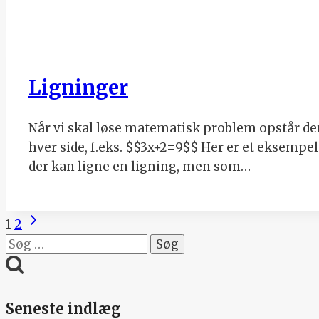
Ligninger
Når vi skal løse matematisk problem opstår der 
hver side, f.eks. $$3x+2=9$$ Her er et eksempe
der kan ligne en ligning, men som…
Next
Page
1
2
Page
Søg
navigation
efter:
Seneste indlæg