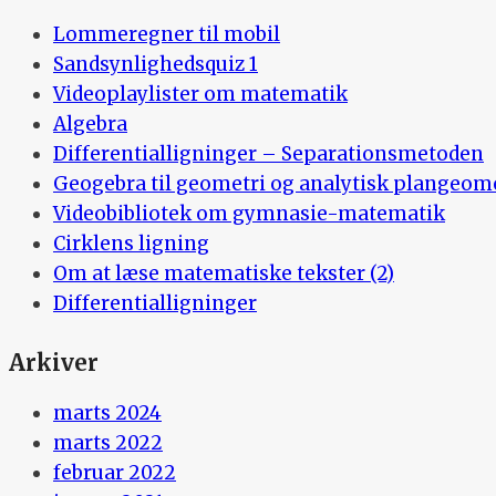
Lommeregner til mobil
Sandsynlighedsquiz 1
Videoplaylister om matematik
Algebra
Differentialligninger – Separationsmetoden
Geogebra til geometri og analytisk plangeom
Videobibliotek om gymnasie-matematik
Cirklens ligning
Om at læse matematiske tekster (2)
Differentialligninger
Arkiver
marts 2024
marts 2022
februar 2022