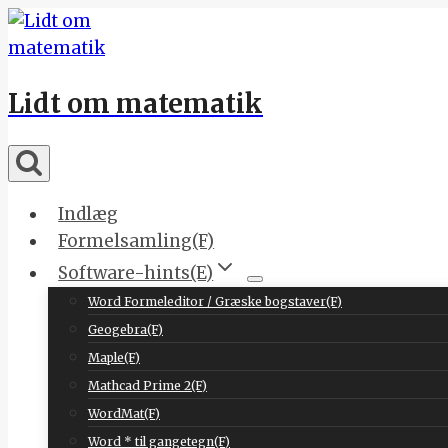
Skip
to
content
Lidt om matematik
Indlæg
Formelsamling(F)
Software-hints(E)
Word Formeleditor / Græske bogstaver(F)
Geogebra(F)
Maple(F)
Mathcad Prime 2(F)
WordMat(F)
Word * til gangetegn(F)